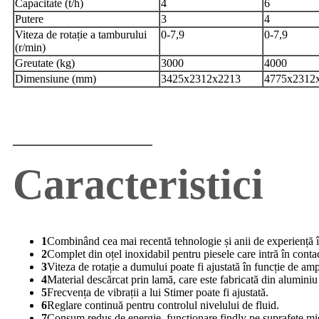
Capacitate (t/h)
4
6
Putere
3
4
Viteza de rotație a tamburului
0-7,9
0-7,9
(r/min)
Greutate (kg)
3000
4000
Dimensiune (mm)
3425x2312x2213
4775x2312
Caracteristici
1
Combinând cea mai recentă tehnologie și anii de experiență î
2
Complet din oțel inoxidabil pentru piesele care intră în conta
3
Viteza de rotație a dumului poate fi ajustată în funcție de am
4
Material descărcat prin lamă, care este fabricată din aluminiu de
5
Frecvența de vibrații a lui Stimer poate fi ajustată.
6
Reglare continuă pentru controlul nivelului de fluid.
7
Consum redus de energie, funcționare findly pe suprafețe mici