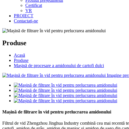
Profilul președintelui
Certificat
VR
PROIECT
Contactaţi-ne
Produse
Acasă
Produse
Mașină de procesare a amidonului de cartofi dulci
Mașină de filtrare în vid pentru prelucrarea amidonului
Filtrul de vid Zhengzhou Jinghua Industry combină cea mai recentă tehno
cartofi, amidon de grâu, amidon de manioc și amidon de sago din carto