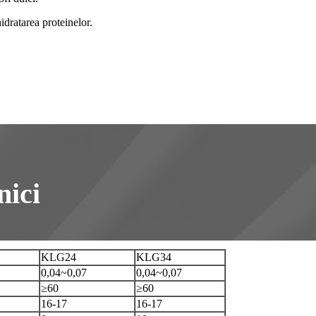
idratarea proteinelor.
nici
KLG24
KLG34
0,04~0,07
0,04~0,07
≥60
≥60
16-17
16-17