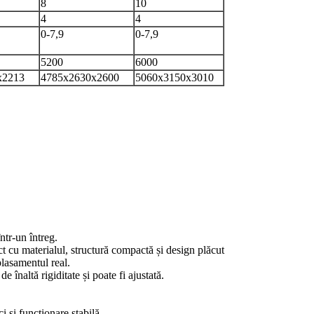
8
10
4
4
0-7,9
0-7,9
5200
6000
x2213
4785x2630x2600
5060x3150x3010
ntr-un întreg.
ct cu materialul, structură compactă și design plăcut
plasamentul real.
 înaltă rigiditate și poate fi ajustată.
 și funcționare stabilă.