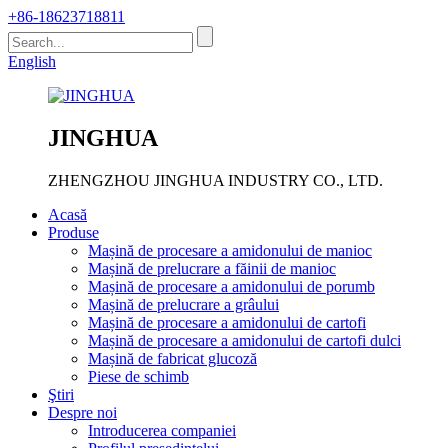
+86-18623718811
English
JINGHUA
ZHENGZHOU JINGHUA INDUSTRY CO., LTD.
Acasă
Produse
Mașină de procesare a amidonului de manioc
Mașină de prelucrare a făinii de manioc
Mașină de procesare a amidonului de porumb
Mașină de prelucrare a grâului
Mașină de procesare a amidonului de cartofi
Mașină de procesare a amidonului de cartofi dulci
Mașină de fabricat glucoză
Piese de schimb
Ştiri
Despre noi
Introducerea companiei