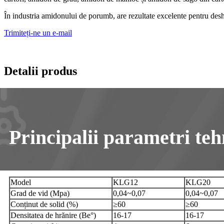
În industria amidonului de porumb, are rezultate excelente pentru desh
Trimiteți-ne un e-mail
Detalii produs
Principalii parametri teh
Model
KLG12
KLG20
Grad de vid (Mpa)
0,04~0,07
0,04~0,07
Conținut de solid (%)
≥60
≥60
Densitatea de hrănire (Be°)
16-17
16-17