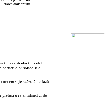
relucrarea amidonului.
continuu sub efectul vidului.
 particulelor solide și a
u concentrație scăzută de fază
în prelucrarea amidonului de