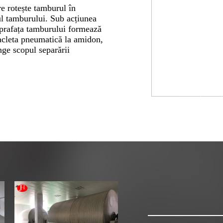
re rotește tamburul în
ul tamburului. Sub acțiunea
uprafața tamburului formează
acleta pneumatică la amidon,
inge scopul separării