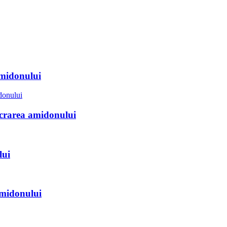
amidonului
ucrarea amidonului
lui
amidonului